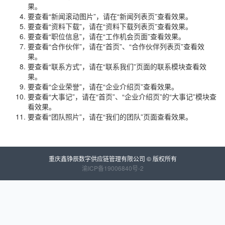
果。
要查看“新闻滚动图片”，请在“新闻列表页”查看效果。
要查看“资料下载”，请在“资料下载列表页”查看效果。
要查看“职位信息”，请在“工作机会页面”查看效果。
要查看“合作伙伴”，请在“首页”、“合作伙伴列表页”查看效
果。
要查看“联系方式”，请在“联系我们”页面的联系模块查看效
果。
要查看“企业荣誉”，请在“企业介绍页”查看效果。
要查看“大事记”，请在“首页”、“企业介绍页”的“大事记”模块查
看效果。
要查看“团队照片”，请在“我们的团队”页面查看效果。
重庆鑫铮辰数字供应链管理有限公司 © 版权所有
渝ICP备19006840号-2