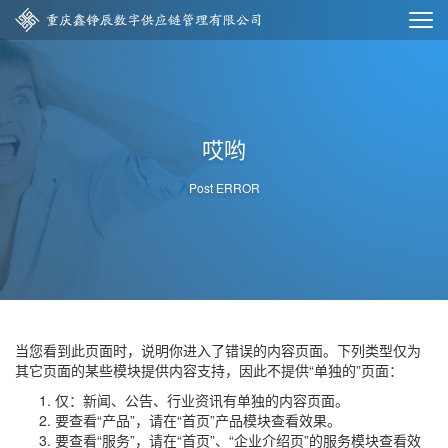
哎哟
Post ERROR
当您看到此页面时，说明你进入了错误的内容页面。下列类型仅为
其它页面的某些模块提供内容支持，因此不提供“单独的”页面：
仅：新闻、公告、行业资讯有单独的内容页面。
要查看“产品”，请在“首页”产品模块查看效果。
要查看“服务”，请在“首页”、“企业介绍页”的服务模块查看效