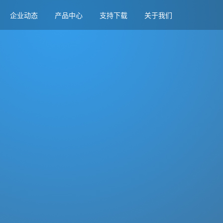
企业动态
产品中心
支持下载
关于我们