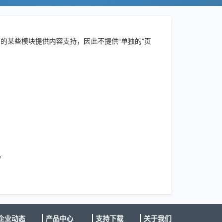
的某些模块提供内容支持，因此不提供“单独的”页
。
企业动态
产品中心
支持下载
关于我们