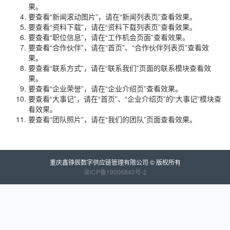
果。
要查看“新闻滚动图片”，请在“新闻列表页”查看效果。
要查看“资料下载”，请在“资料下载列表页”查看效果。
要查看“职位信息”，请在“工作机会页面”查看效果。
要查看“合作伙伴”，请在“首页”、“合作伙伴列表页”查看效
果。
要查看“联系方式”，请在“联系我们”页面的联系模块查看效
果。
要查看“企业荣誉”，请在“企业介绍页”查看效果。
要查看“大事记”，请在“首页”、“企业介绍页”的“大事记”模块查
看效果。
要查看“团队照片”，请在“我们的团队”页面查看效果。
重庆鑫铮辰数字供应链管理有限公司 © 版权所有
渝ICP备19006840号-2