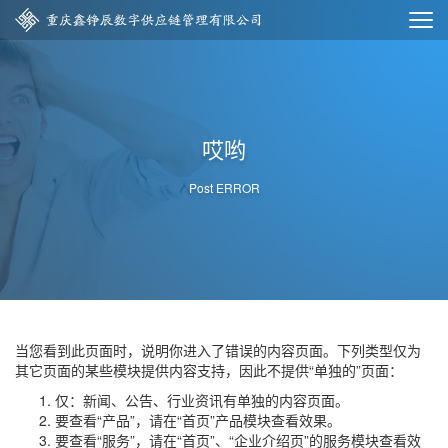
哎哟
Post ERROR
当您看到此页面时，说明你进入了错误的内容页面。下列类型仅为
其它页面的某些模块提供内容支持，因此不提供“单独的”页面：
仅：新闻、公告、行业资讯有单独的内容页面。
要查看“产品”，请在“首页”产品模块查看效果。
要查看“服务”，请在“首页”、“企业介绍页”的服务模块查看效