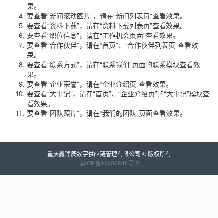
果。
要查看“新闻滚动图片”，请在“新闻列表页”查看效果。
要查看“资料下载”，请在“资料下载列表页”查看效果。
要查看“职位信息”，请在“工作机会页面”查看效果。
要查看“合作伙伴”，请在“首页”、“合作伙伴列表页”查看效
果。
要查看“联系方式”，请在“联系我们”页面的联系模块查看效
果。
要查看“企业荣誉”，请在“企业介绍页”查看效果。
要查看“大事记”，请在“首页”、“企业介绍页”的“大事记”模块查
看效果。
要查看“团队照片”，请在“我们的团队”页面查看效果。
重庆鑫铮辰数字供应链管理有限公司 © 版权所有
渝ICP备19006840号-2