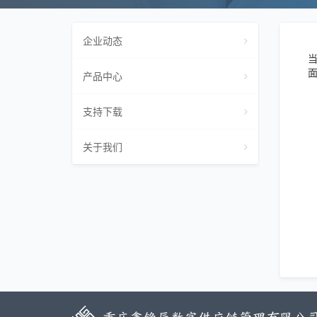
企业动态
产品中心
支持下载
关于我们