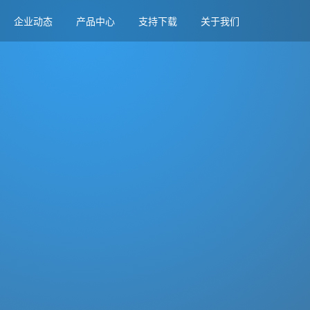
企业动态
产品中心
支持下载
关于我们