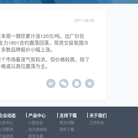
2017-08-25
周一钢坯累计涨120元/吨，出厂价在
主力1801合约震荡回落，现货交投氛围冷
，多数品牌报价小幅上涨。
整个市场看涨气氛较浓，但价格较高，除了
价格或以高位震荡为主。
z
企业动态
产品中心
支持下载
关于我们
公告中心
小智云仓
常见问题
工作机会
公司新闻
龙文钢材网
资料下载
行业资讯
现货交易