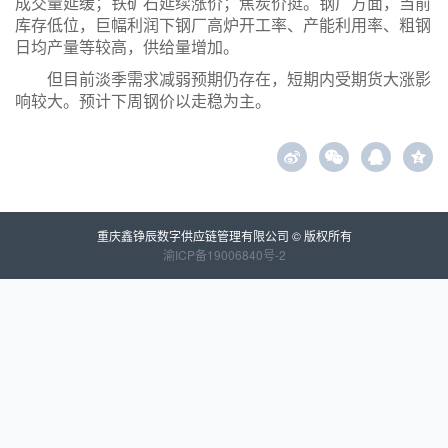
成交量延缓；铁矿石延续涨价；焦炭价挺。钢厂方面，当前
库存低位，巨幅利润下钢厂高炉开工率、产能利用率、粗钢
日均产量等较高，供给量增加。
但目前淡季需求减弱预期仍存在，短期内受期货大涨影
响较大。预计下周钢价以走稳为主。
z
重庆鑫铮辰数字供应链管理有限公司 © 版权所有
渝ICP备19006840号-2