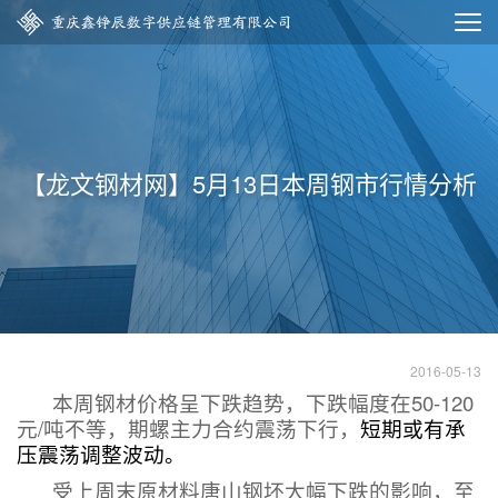
【龙文钢材网】5月13日本周钢市行情分析
2016-05-13
本周钢材价格呈下跌趋势，下跌幅度在
50-120
元
/
吨不等，期螺主力合约震荡下行，
短期或有承
压震荡调整波动。
受上周末原材料唐山钢坯大幅下跌的影响，至