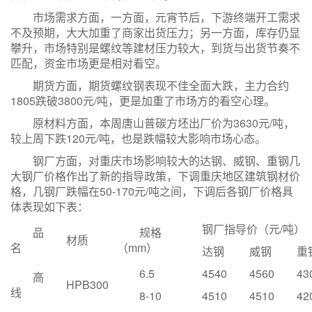
市场需求方面，一方面，元宵节后，下游终端开工需求
不及预期，大大加重了商家出货压力；另一方面，库存仍显
攀升，市场特别是螺纹等建材压力较大，到货与出货节奏不
匹配，资金市场更是相对看空。
期货方面，期货螺纹钢表现不佳全面大跌，主力合约
1805跌破3800元/吨，更是加重了市场方的看空心理。
原材料方面，本周唐山普碳方坯出厂价为3630元/吨，
较上周下跌120元/吨，也是跌幅较大影响市场心态。
钢厂方面，对重庆市场影响较大的达钢、威钢、重钢几
大钢厂价格作出了新的指导政策，下调重庆地区建筑钢材价
格，几钢厂跌幅在50-170元/吨之间，下调后各钢厂价格具
体表现如下表：
钢厂指导价（元/吨）
品
规格
材质
名
（mm）
达钢
威钢
重
6.5
4540
4560
43
高
HPB300
线
8-10
4510
4510
42