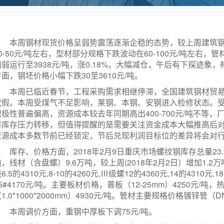
本周钢材现货价格呈弱势震荡逐渐企稳的态势，较上周建筑钢材
0-50元/吨左右，型材部分规格下跌波动在60-100元/吨左右，管
偏弱运行至3938元/吨，涨0.18%，大幅减仓，午后有下探迹
方面，钢坯价格小幅下跌30至3610元/吨。
本周已临近春节，工程采购需求相继停滞，全国建筑钢材贸
放假。本周受煤气不足影响，莱钢、本钢、安钢进入检修状态。受2
积极性普遍偏高，资源成本较去年同期高出400-700元/吨不等
将库存压力转移，但值得提醒的是需要关注资金成本大幅推高后
资源成本多数节前已经锁定，节后兑现利润目标位的差异将会对
库存、价格方面，2018年2月9日重庆市场螺纹钢库存总量23.9万
，线材（含盘螺）9.6万吨，较上周(2018年2月2日）增加1.2
6.5的4310元,8-10的4260元,Ⅲ级螺12的4360元,14的4310
5#4170元/吨。主要板材价格，普板（12-25mm）4250元/吨，热轧
1.0*1000*2000mm）4930元/吨。管材主要规格价格镀锌管（DN
本周调价方面，重钢中厚板下调75元/吨。