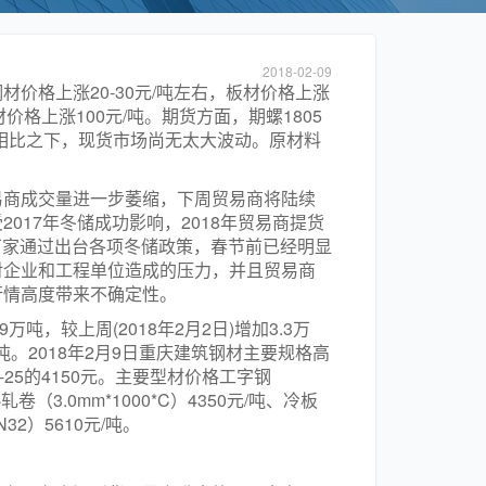
2018-02-09
价格上涨20-30元/吨左右，板材价格上涨
材价格上涨100元/吨。期货方面，期螺1805
象，相比之下，现货市场尚无太大波动。原材料
易商成交量进一步萎缩，下周贸易商将陆续
017年冬储成功影响，2018年贸易商提货
，厂家通过出台各项冬储政策，春节前已经明显
对企业和工程单位造成的压力，并且贸易商
行情高度带来不确定性。
吨，较上周(2018年2月2日)增加3.3万
万吨。2018年2月9日重庆建筑钢材主要规格高
元,18-25的4150元。主要型材价格工字钢
卷（3.0mm*1000*C）4350元/吨、冷板
32）5610元/吨。