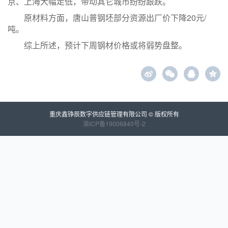
京、上海大幅走低，带动其它城市纷纷跟跌。
原材料方面，唐山普钢坯部分资源出厂价下降20元/
吨。
综上所述，预计下周钢材价格或将弱势盘整。
z
重庆鑫铮辰数字供应链管理有限公司 © 版权所有
渝ICP备19006840号-2