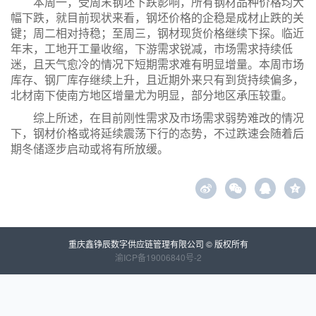
本周一，受周末钢坯下跌影响，所有钢材品种价格均大
幅下跌，就目前现状来看，钢坯价格的企稳是成材止跌的关
键；周二相对持稳；至周三，钢材现货价格继续下探。临近
年末，工地开工量收缩，下游需求锐减，市场需求持续低
迷，且天气愈冷的情况下短期需求难有明显增量。本周市场
库存、钢厂库存继续上升，且近期外来只有到货持续偏多，
北材南下使南方地区增量尤为明显，部分地区承压较重。
综上所述，在目前刚性需求及市场需求弱势难改的情况
下，钢材价格或将延续震荡下行的态势，不过跌速会随着后
期冬储逐步启动或将有所放缓。
z
重庆鑫铮辰数字供应链管理有限公司 © 版权所有
渝ICP备19006840号-2