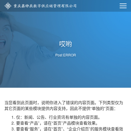
哎哟
Post ERROR
当您看到此页面时，说明你进入了错误的内容页面。下列类型仅为
其它页面的某些模块提供内容支持，因此不提供“单独的”页面：
仅：新闻、公告、行业资讯有单独的内容页面。
要查看“产品”，请在“首页”产品模块查看效果。
要查看“服务”，请在“首页”、“企业介绍页”的服务模块查看效